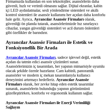
Firmamızda kullanılan en son teknolojiler, asansörlerin daha
güvenli, hızlı ve verimli olmasını sağlar. Dijital ekranlar, kabin
içi LED aydınlatmalar, sesli yönlendirme sistemleri ve akıllı
kontrol sistemleri ile asansör kullanımı her açıdan daha konforlu
hale gelir. Ayrıca,
Ayrancılar Asansör Firmaları
olarak,
güvenliği ön planda tutarak, asansörlerimizde hız sınırlayıcı
cihazlar, yangın güvenliği sistemleri ve acil durum önlemleri
gibi özellikler de barındırır.
Ayrancılar Asansör Firmaları ile Estetik ve
Fonksiyonellik Bir Arada
Ayrancılar Asansör Firmaları
, sadece işlevsel değil, estetik
açıdan da tatmin edici asansör çözümleri sunar.
Asansörlerimizin iç tasarımları, her yapının mimarisiyle uyumlu
olacak şekilde özenle hazırlanır. Cam kabinli, panoramik
asansörler ve modern iç mekan tasarımlarıyla kullanıcı
deneyimini artırmayı hedefleriz.
Ayrancılar Asansör
Firmaları
olarak, her zevke hitap eden estetik tasarımlar
sunarak, asansörlerin bulunduğu yapının görünümünü
güzelleştirirken, konforlu ve ergonomik kullanım sağlar.
Ayrancılar Asansör Firmaları ile Enerji Verimliliği
Sağlayın