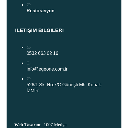
Restorasyon
İLETIŞIM BILGILERI
0532 663 02 16
info@egeone.com.tr
526/1 Sk. No:7/C Güneşli Mh. Konak-
İZMİR
Web Tasarım
: 1007 Medya