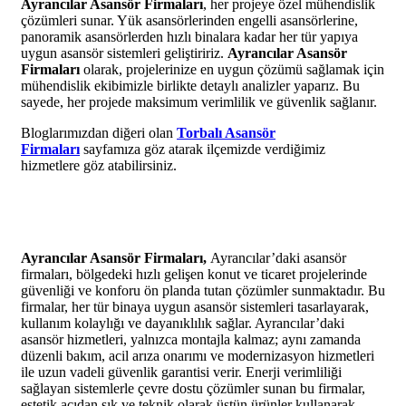
Ayrancılar Asansör Firmaları
, her projeye özel mühendislik
çözümleri sunar. Yük asansörlerinden engelli asansörlerine,
panoramik asansörlerden hızlı binalara kadar her tür yapıya
uygun asansör sistemleri geliştiririz.
Ayrancılar Asansör
Firmaları
olarak, projelerinize en uygun çözümü sağlamak için
mühendislik ekibimizle birlikte detaylı analizler yaparız. Bu
sayede, her projede maksimum verimlilik ve güvenlik sağlanır.
Bloglarımızdan diğeri olan
Torbalı Asansör
Firmaları
sayfamıza göz atarak ilçemizde verdiğimiz
hizmetlere göz atabilirsiniz.
Ayrancılar Asansör Firmaları,
Ayrancılar’daki asansör
firmaları, bölgedeki hızlı gelişen konut ve ticaret projelerinde
güvenliği ve konforu ön planda tutan çözümler sunmaktadır. Bu
firmalar, her tür binaya uygun asansör sistemleri tasarlayarak,
kullanım kolaylığı ve dayanıklılık sağlar. Ayrancılar’daki
asansör hizmetleri, yalnızca montajla kalmaz; aynı zamanda
düzenli bakım, acil arıza onarımı ve modernizasyon hizmetleri
ile uzun vadeli güvenlik garantisi verir. Enerji verimliliği
sağlayan sistemlerle çevre dostu çözümler sunan bu firmalar,
estetik açıdan şık ve teknik olarak üstün ürünler kullanarak,