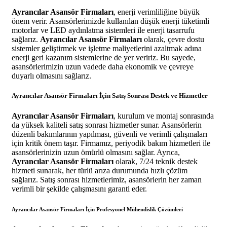
Ayrancılar Asansör Firmaları
, enerji verimliliğine büyük
önem verir. Asansörlerimizde kullanılan düşük enerji tüketimli
motorlar ve LED aydınlatma sistemleri ile enerji tasarrufu
sağlarız.
Ayrancılar Asansör Firmaları
olarak, çevre dostu
sistemler geliştirmek ve işletme maliyetlerini azaltmak adına
enerji geri kazanım sistemlerine de yer veririz. Bu sayede,
asansörlerimizin uzun vadede daha ekonomik ve çevreye
duyarlı olmasını sağlarız.
Ayrancılar Asansör Firmaları İçin Satış Sonrası Destek ve Hizmetler
Ayrancılar Asansör Firmaları
, kurulum ve montaj sonrasında
da yüksek kaliteli satış sonrası hizmetler sunar. Asansörlerin
düzenli bakımlarının yapılması, güvenli ve verimli çalışmaları
için kritik önem taşır. Firmamız, periyodik bakım hizmetleri ile
asansörlerinizin uzun ömürlü olmasını sağlar. Ayrıca,
Ayrancılar Asansör Firmaları
olarak, 7/24 teknik destek
hizmeti sunarak, her türlü arıza durumunda hızlı çözüm
sağlarız. Satış sonrası hizmetlerimiz, asansörlerin her zaman
verimli bir şekilde çalışmasını garanti eder.
Ayrancılar Asansör Firmaları İçin Profesyonel Mühendislik Çözümleri